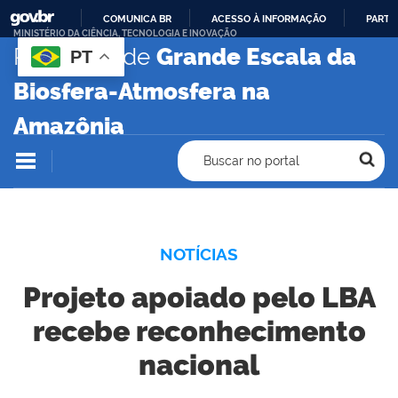
COMUNICA BR
ACESSO À INFORMAÇÃO
PARTI
MINISTÉRIO DA CIÊNCIA, TECNOLOGIA E INOVAÇÃO
IR
Programa de
Grande Escala da
PT
PARA
Biosfera-Atmosfera na
O
CONTEÚDO
Amazônia
Buscar no portal
NOTÍCIAS
Projeto apoiado pelo LBA
recebe reconhecimento
nacional