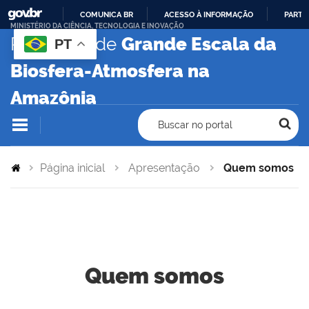
COMUNICA BR
ACESSO À INFORMAÇÃO
PARTI
MINISTÉRIO DA CIÊNCIA, TECNOLOGIA E INOVAÇÃO
IR
Programa de
Grande Escala da
PT
PARA
Biosfera-Atmosfera na
O
CONTEÚDO
Amazônia
Buscar no portal
Página inicial
Apresentação
Quem somos
Quem somos